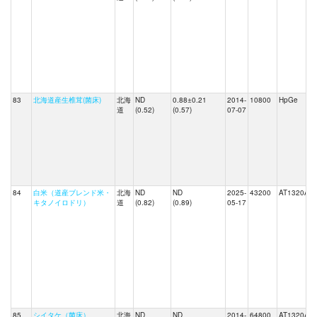
83
北海道産生椎茸(菌床)
北海
ND
0.88±0.21
2014-
10800
HpGe
道
(0.52)
(0.57)
07-07
84
白米（道産ブレンド米・
北海
ND
ND
2025-
43200
AT1320A
キタノイロドリ）
道
(0.82)
(0.89)
05-17
85
シイタケ（菌床）
北海
ND
ND
2014-
64800
AT1320A