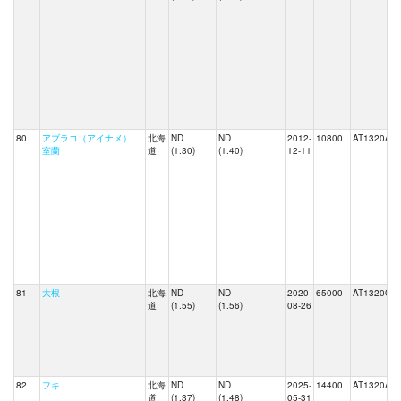
80
アブラコ（アイナメ）
北海
ND
ND
2012-
10800
AT1320A
室蘭
道
(1.30)
(1.40)
12-11
81
大根
北海
ND
ND
2020-
65000
AT1320C
道
(1.55)
(1.56)
08-26
82
フキ
北海
ND
ND
2025-
14400
AT1320A
道
(1.37)
(1.48)
05-31