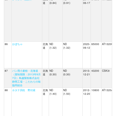
道
(0.84)
(0.91)
06-17
86
かぼちゃ
北海
ND
ND
2020-
65000
AT1320C
道
(1.32)
(1.32)
09-12
87
パン用小麦粉・北海道
北海
ND
ND
2013-
43200
CSK3i
（賞味期限：2013年9月
道
(0.30)
(0.30)
12-21
7日）鳥越製粉株式会社
静岡工場・こだわりの味
協同組合
88
ホタテ貝柱 野付産
北海
ND
ND
2012-
10800
AT1320A
道
(1.40)
(1.50)
12-20