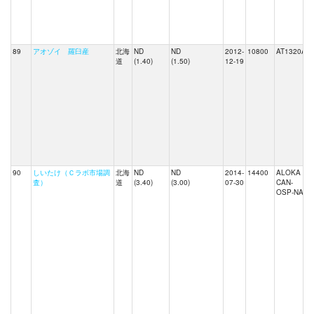
89
アオゾイ 羅臼産
北海
ND
ND
2012-
10800
AT1320A
道
(1.40)
(1.50)
12-19
90
しいたけ（Ｃラボ市場調
北海
ND
ND
2014-
14400
ALOKA
査）
道
(3.40)
(3.00)
07-30
CAN-
OSP-NAI