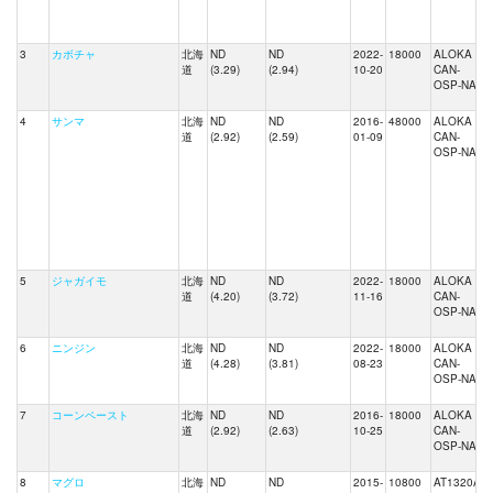
3
カボチャ
北海
ND
ND
2022-
18000
ALOKA
J
道
(3.29)
(2.94)
10-20
CAN-
OSP-NAI
4
サンマ
北海
ND
ND
2016-
48000
ALOKA
道
(2.92)
(2.59)
01-09
CAN-
OSP-NAI
5
ジャガイモ
北海
ND
ND
2022-
18000
ALOKA
J
道
(4.20)
(3.72)
11-16
CAN-
OSP-NAI
6
ニンジン
北海
ND
ND
2022-
18000
ALOKA
J
道
(4.28)
(3.81)
08-23
CAN-
OSP-NAI
7
コーンペースト
北海
ND
ND
2016-
18000
ALOKA
J
道
(2.92)
(2.63)
10-25
CAN-
OSP-NAI
8
マグロ
北海
ND
ND
2015-
10800
AT1320A