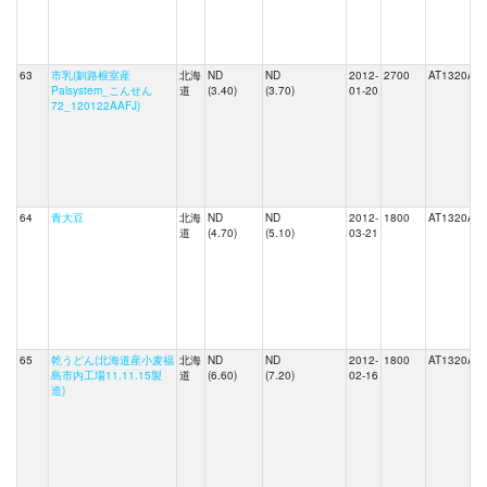
63
市乳(釧路根室産
北海
ND
ND
2012-
2700
AT1320A
Palsystem_こんせん
道
(3.40)
(3.70)
01-20
72_120122AAFJ)
64
青大豆
北海
ND
ND
2012-
1800
AT1320A
道
(4.70)
(5.10)
03-21
65
乾うどん(北海道産小麦福
北海
ND
ND
2012-
1800
AT1320A
島市内工場11.11.15製
道
(6.60)
(7.20)
02-16
造)