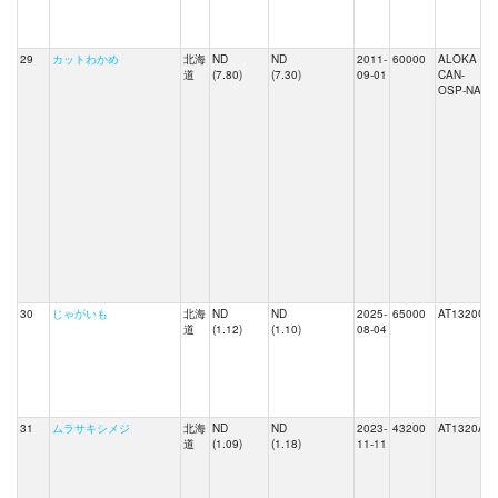
29
カットわかめ
北海
ND
ND
2011-
60000
ALOKA
道
(7.80)
(7.30)
09-01
CAN-
OSP-NAI
30
じゃがいも
北海
ND
ND
2025-
65000
AT1320C
道
(1.12)
(1.10)
08-04
31
ムラサキシメジ
北海
ND
ND
2023-
43200
AT1320A
道
(1.09)
(1.18)
11-11