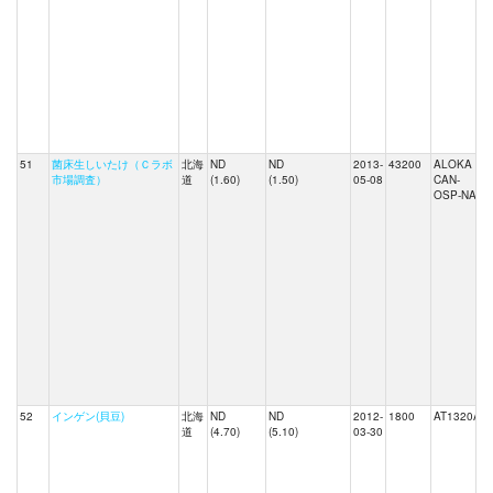
51
菌床生しいたけ（Ｃラボ
北海
ND
ND
2013-
43200
ALOKA
市場調査）
道
(1.60)
(1.50)
05-08
CAN-
OSP-NAI
52
インゲン(貝豆)
北海
ND
ND
2012-
1800
AT1320A
道
(4.70)
(5.10)
03-30