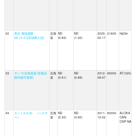
32
黒豆 賞味期限：
北海
ND
ND
2025-
21600
HpGe
26.10.31[店頭購入品]
道
(0.83)
(1.00)
02-17
33
サンマ(北海道産/流通品/
北海
ND
ND
2012-
65000
AT1320A
除内蔵可食部)
道
(0.81)
(0.88)
09-07
34
カットわかめ （ミルサ
北海
ND
ND
2011-
60000
ALOKA
ー）
道
(5.30)
(4.90)
10-02
CAN-
OSP-NAI