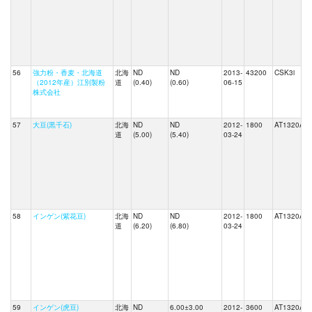
56
強力粉・香麦・北海道
北海
ND
ND
2013-
43200
CSK3i
（2012年産）江別製粉
道
(0.40)
(0.60)
06-15
株式会社
57
大豆(黒千石)
北海
ND
ND
2012-
1800
AT1320A
道
(5.00)
(5.40)
03-24
58
インゲン(紫花豆)
北海
ND
ND
2012-
1800
AT1320A
道
(6.20)
(6.80)
03-24
59
インゲン(虎豆)
北海
ND
6.00±3.00
2012-
3600
AT1320A