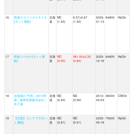
16
乾燥ヤマドリタケモドキ
北海
ND
9.37±0.67
2026-
64800
HpGe
[ネット通販]
道
(1.30)
(1.52)
01-13
17
乾燥コウタケ[ネット通
北海
ND
381.00±2.33
2025-
64800
HpGe
販]
道
(4.50)
(4.84)
12-18
18
北海道3.7牛乳（2013年
北海
ND
ND
2013-
36000
CSK3i
産）倉島乳業株式会社二
道
(0.40)
(0.50)
04-03
木工場
19
【天然】コシアブラ[ネッ
北海
ND
ND
2026-
75600
HpGe
ト通販]
道
(0.81)
(0.91)
05-18