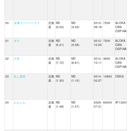
20
冷凍コーンベースト
北海
ND
ND
2012-
7200
ALOKA
J
道
(5.02)
(4.42)
09-18
CAN-
OSP-NAI
21
タラ
北海
ND
ND
2012-
7200
ALOKA
J
道
(5.21)
(4.58)
10-25
CAN-
OSP-NAI
22
小豆
北海
ND
ND
2012-
3600
ALOKA
J
道
(7.72)
(6.61)
10-11
CAN-
OSP-NAI
23
出し昆布
北海
ND
ND
2014-
10800
CSK3i
道
(1.30)
(1.10)
02-27
24
にんじん
北海
ND
ND
2025-
65000
AT1320C
道
(1.48)
(1.47)
07-31