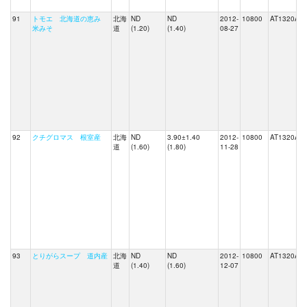
91
トモエ 北海道の恵み
北海
ND
ND
2012-
10800
AT1320A
米みそ
道
(1.20)
(1.40)
08-27
92
クチグロマス 根室産
北海
ND
3.90±1.40
2012-
10800
AT1320A
道
(1.60)
(1.80)
11-28
93
とりがらスープ 道内産
北海
ND
ND
2012-
10800
AT1320A
道
(1.40)
(1.60)
12-07