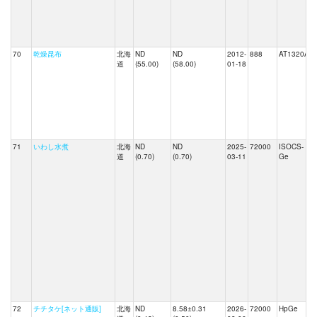
70
乾燥昆布
北海
ND
ND
2012-
888
AT1320A
道
(55.00)
(58.00)
01-18
71
いわし水煮
北海
ND
ND
2025-
72000
ISOCS-
道
(0.70)
(0.70)
03-11
Ge
72
チチタケ[ネット通販]
北海
ND
8.58±0.31
2026-
72000
HpGe