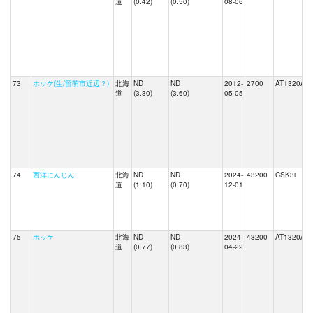
道
(0.42)
(0.50)
08-06
73
ホッケ(生/留萌市近辺？)
北海
ND
ND
2012-
2700
AT1320A
道
(3.30)
(3.60)
05-05
74
西洋にんじん
北海
ND
ND
2024-
43200
CSK3i
道
(1.10)
(0.70)
12-01
75
ホッケ
北海
ND
ND
2024-
43200
AT1320A
道
(0.77)
(0.83)
04-22