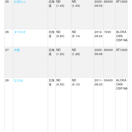
25
かぼちゃ
北海
ND
ND
2025-
65000
AT1320C
道
(1.43)
(1.43)
09-03
26
タマネギ
北海
ND
ND
2012-
7200
ALOKA
J
道
(5.80)
(5.14)
09-24
CAN-
OSP-NAI
27
大根
北海
ND
ND
2025-
65000
AT1320C
道
(1.30)
(1.28)
09-06
28
なたね
北海
ND
ND
2011-
50400
ALOKA
道
(4.30)
(4.10)
08-23
CAN-
OSP-NAI