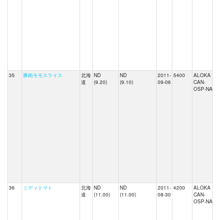
35
豚肉モモスライス
北海
ND
ND
2011-
5400
ALOKA
道
(9.20)
(9.10)
09-06
CAN-
OSP-NAI
36
ミディトマト
北海
ND
ND
2011-
4200
ALOKA
道
(11.00)
(11.00)
08-30
CAN-
OSP-NAI