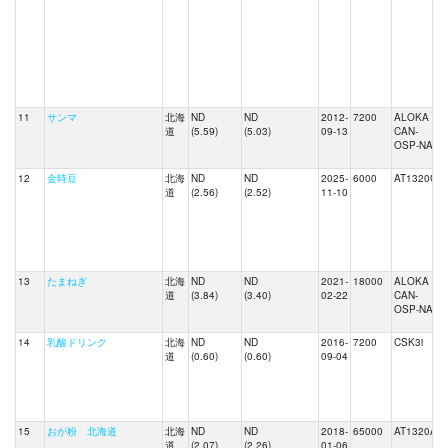
11
サンマ
北海
ND
ND
2012-
7200
ALOKA
J
道
(5.59)
(5.03)
09-13
CAN-
OSP-NAI
12
金時豆
北海
ND
ND
2025-
6000
AT1320C
道
(2.56)
(2.52)
11-10
13
たまねぎ
北海
ND
ND
2021-
18000
ALOKA
J
道
(3.84)
(3.40)
02-22
CAN-
OSP-NAI
14
乳酸ドリンク
北海
ND
ND
2016-
7200
CSK3i
道
(0.60)
(0.60)
09-04
15
おが粉 北海道
北海
ND
ND
2018-
65000
AT1320A
道
(2.07)
(2.26)
01-06