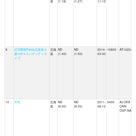
道
(1.18)
(1.27)
11-12
9
江別製粉Pasta北海道小
北海
ND
ND
2014-
10800
AT1320A
麦100％スパゲッティタ
道
(1.40)
(1.50)
03-30
イプ
10
牛乳
北海
ND
ND
2011-
5400
ALOKA
道
(9.50)
(9.30)
08-12
CAN-
OSP-NAI