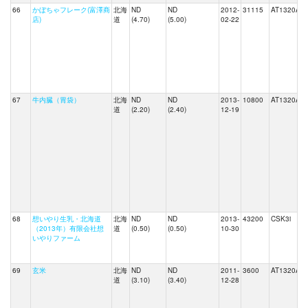
66
かぼちゃフレーク(富澤商
北海
ND
ND
2012-
31115
AT1320A
店)
道
(4.70)
(5.00)
02-22
67
牛内臓（胃袋）
北海
ND
ND
2013-
10800
AT1320A
道
(2.20)
(2.40)
12-19
68
想いやり生乳・北海道
北海
ND
ND
2013-
43200
CSK3i
（2013年）有限会社想
道
(0.50)
(0.50)
10-30
いやりファーム
69
玄米
北海
ND
ND
2011-
3600
AT1320A
道
(3.10)
(3.40)
12-28