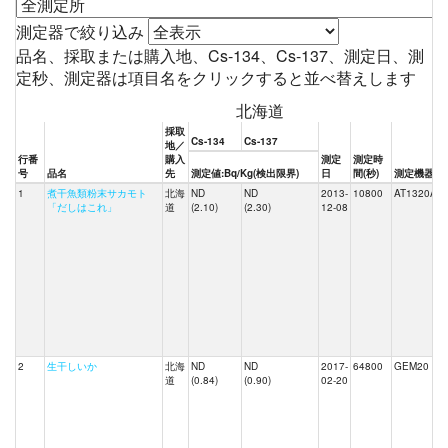
測定器で絞り込み
品名、採取または購入地、Cs-134、Cs-137、測定日、測
定秒、測定器は項目名をクリックすると並べ替えします
北海道
採取
Cs-134
Cs-137
地／
行番
購入
測定
測定時
号
品名
先
測定値:Bq/Kg(検出限界)
日
間(秒)
測定機器
1
煮干魚類粉末サカモト
北海
ND
ND
2013-
10800
AT1320A
「だしはこれ」
道
(2.10)
(2.30)
12-08
2
生干しいか
北海
ND
ND
2017-
64800
GEM20
道
(0.84)
(0.90)
02-20