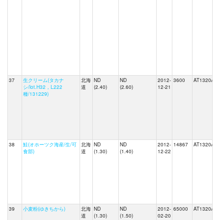
37
生クリーム(タカナ
北海
ND
ND
2012-
3600
AT1320A
シ/lot.H32，L222
道
(2.40)
(2.60)
12-21
種/131229)
38
鮭(オホーツク海産/生/可
北海
ND
ND
2012-
14867
AT1320A
食部)
道
(1.30)
(1.40)
12-22
39
小麦粉(ゆきちから)
北海
ND
ND
2012-
65000
AT1320A
道
(1.30)
(1.50)
02-20