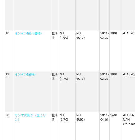
48
インゲン(前川金時)
北海
ND
ND
2012-
1800
AT1320A
道
(4.60)
(5.10)
03-30
49
インゲン(金時)
北海
ND
ND
2012-
1800
AT1320A
道
(4.70)
(5.10)
03-30
50
サンマの開き（塩ミリ
北海
ND
ND
2013-
2400
ALOKA
ン）
道
(6.70)
(5.90)
04-01
CAN-
OSP-NAI