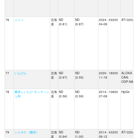
76
ニシン
北海
ND
ND
2024-
43200
AT1320A
道
(0.81)
(0.87)
04-08
77
いんげん
北海
ND
ND
2020-
18000
ALOKA
J
道
(3.97)
(3.55)
11-18
CAN-
OSP-NAI
78
菌床しいたけ サンマッシ
北海
ND
ND
2014-
10800
HpGe
ュ和
道
(0.56)
(0.59)
07-08
79
シイタケ（菌床）
北海
ND
ND
2014-
43200
AT1320A
道
(0.94)
(1.00)
06-12