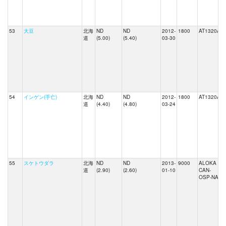
53
大豆
北海
ND
ND
2012-
1800
AT1320A
道
(5.00)
(5.40)
03-30
54
インゲン(手亡)
北海
ND
ND
2012-
1800
AT1320A
道
(4.40)
(4.80)
03-24
55
スケトウダラ
北海
ND
ND
2013-
9000
ALOKA
道
(2.90)
(2.60)
01-10
CAN-
OSP-NAI