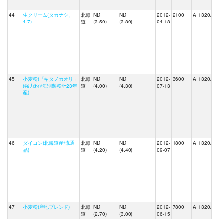
44
生クリーム(タカナシ、
北海
ND
ND
2012-
2100
AT1320A
4.7)
道
(3.50)
(3.80)
04-18
45
小麦粉(「キタノカオリ」
北海
ND
ND
2012-
3600
AT1320A
(強力粉)/江別製粉/H23年
道
(4.00)
(4.30)
07-13
産)
46
ダイコン(北海道産/流通
北海
ND
ND
2012-
1800
AT1320A
品)
道
(4.20)
(4.40)
09-07
47
小麦粉(産地ブレンド)
北海
ND
ND
2012-
7800
AT1320A
道
(2.70)
(3.00)
06-15