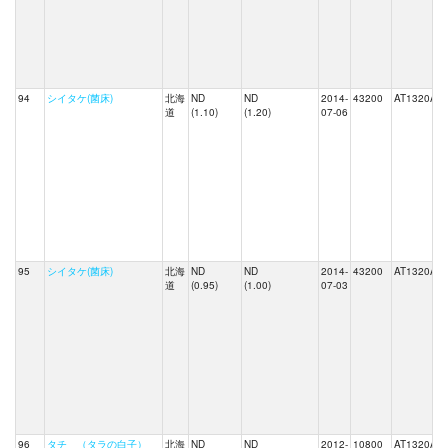
94
シイタケ(菌床)
北海
ND
ND
2014-
43200
AT1320A
道
(1.10)
(1.20)
07-06
95
シイタケ(菌床)
北海
ND
ND
2014-
43200
AT1320A
道
(0.95)
(1.00)
07-03
96
タチ （タラの白子）
北海
ND
ND
2012-
10800
AT1320A