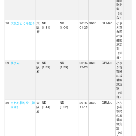
射能
測定
室
（仙
台）
28
大阪ひとくち餃子
大
ND
ND
2017-
3600
GEM20
小さ
阪
(1.31)
(1.04)
01-25
き花
府
市民
の放
射能
測定
室
（仙
台）
29
豚まん
大
ND
ND
2016-
3600
GEM20
小さ
阪
(1.39)
(1.39)
12-23
き花
府
市民
の放
射能
測定
室
（仙
台）
30
さわら切り身（韓
大
ND
ND
2016-
3600
GEM20
小さ
国産）
阪
(3.44)
(3.22)
11-11
き花
府
市民
の放
射能
測定
室
（仙