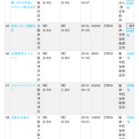
麺（2013年産）
阪
(0.40)
(0.40)
04-07
みち
関連情
マロニー株式会社
府
-測
報
吹
定依
田
頼
市
所-
35
吹田くわい焼酎吹
大
ND
ND
2015-
43200
CSK3i
阪
芽
阪
(0.50)
(0.50)
07-20
神・
関連情
府
市民
報
吹
放射
田
能測
市
定所
36
30種野菜＆フル
大
ND
ND
2016-
3600
CSK3i
阪
関連情
ーツ
阪
(0.90)
(0.90)
01-30
神・
報
府
市民
堺
放射
市
能測
中
定所
区
37
ブルーグリーンテ
大
ND
ND
2014-
43200
CSK3i
阪
関連情
ィ
阪
(2.00)
(1.80)
03-13
神・
報
府
市民
堺
放射
市
能測
堺
定所
区
38
大阪市水道水
大
ND
ND
2016-
10800
CSK3i
阪
関連情
阪
(0.50)
(0.50)
05-31
神・
報
府
市民
大
放射
阪
能測