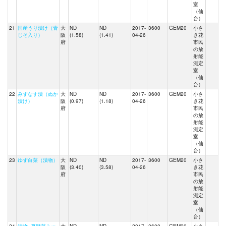
室
（仙
台）
21
国産うり漬け（青
大
ND
ND
2017-
3600
GEM20
小さ
じそ入り）
阪
(1.58)
(1.41)
04-26
き花
府
市民
の放
射能
測定
室
（仙
台）
22
みずなす漬（ぬか
大
ND
ND
2017-
3600
GEM20
小さ
漬け）
阪
(0.97)
(1.18)
04-26
き花
府
市民
の放
射能
測定
室
（仙
台）
23
ゆず白菜（漬物）
大
ND
ND
2017-
3600
GEM20
小さ
阪
(3.40)
(3.58)
04-26
き花
府
市民
の放
射能
測定
室
（仙
台）