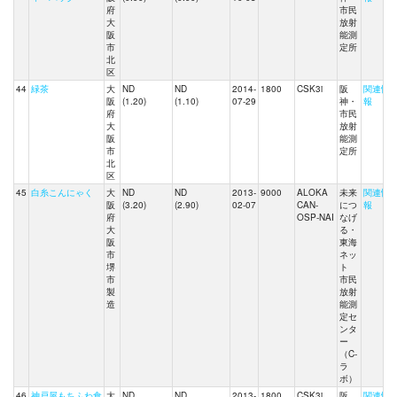
府
市民
大
放射
阪
能測
市
定所
北
区
44
緑茶
大
ND
ND
2014-
1800
CSK3i
阪
関連情
阪
(1.20)
(1.10)
07-29
神・
報
府
市民
大
放射
阪
能測
市
定所
北
区
45
白糸こんにゃく
大
ND
ND
2013-
9000
ALOKA
未来
関連情
阪
(3.20)
(2.90)
02-07
CAN-
につ
報
府
OSP-NAI
なげ
大
る・
阪
東海
市
ネッ
堺
ト
市
市民
製
放射
造
能測
定セ
ンタ
ー
（C-
ラ
ボ）
46
神戸屋もちふわ食
大
ND
ND
2013-
1800
CSK3i
阪
関連情