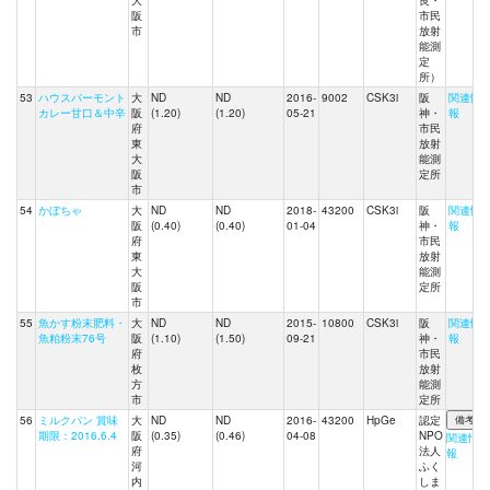
大
良・
阪
市民
市
放射
能測
定
所）
53
ハウスバーモント
大
ND
ND
2016-
9002
CSK3i
阪
関連情
カレー甘口＆中辛
阪
(1.20)
(1.20)
05-21
神・
報
府
市民
東
放射
大
能測
阪
定所
市
54
かぼちゃ
大
ND
ND
2018-
43200
CSK3i
阪
関連情
阪
(0.40)
(0.40)
01-04
神・
報
府
市民
東
放射
大
能測
阪
定所
市
55
魚かす粉末肥料・
大
ND
ND
2015-
10800
CSK3i
阪
関連情
魚粕粉末76号
阪
(1.10)
(1.50)
09-21
神・
報
府
市民
枚
放射
方
能測
市
定所
56
ミルクパン 賞味
大
ND
ND
2016-
43200
HpGe
認定
期限：2016.6.4
阪
(0.35)
(0.46)
04-08
NPO
関連情
府
法人
報
河
ふく
内
しま