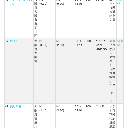
パン
阪
(5.60)
(6.20)
12-03
神・
報
府
市民
大
放射
阪
能測
市
定所
東
淀
川
区
47
白グチ
大
ND
ND
2013-
7800
ALOKA
未来
関連情
阪
(3.20)
(2.90)
01-11
CAN-
につ
報
府
OSP-NAI
なげ
大
る・
阪
東海
湾
ネッ
ト
市民
放射
能測
定セ
ンタ
ー
（C-
ラ
ボ）
48
煎り胡麻
大
ND
ND
2014-
1800
CSK3i
小さ
阪
(3.40)
(2.70)
03-01
き花
府
市民
寝
の放
屋
射能
川
測定