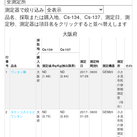
測定器で絞り込み
品名、採取または購入地、Cs-134、Cs-137、測定日、測
定秒、測定器は項目名をクリックすると並べ替えします
大阪府
採
取
地
Cs-134
Cs-137
／
行
購
番
入
測定
測定時
測定
号
品名
先
測定値:Bq/Kg(検出限界)
日
間(秒)
測定機器
所
その他
1
ワンタン麺
大
ND
ND
2017-
3600
GEM20
小さ
阪
(1.98)
(2.64)
07-29
き花
府
市民
の放
射能
測定
室
（仙
台）
2
タケノコ入りエビ
大
ND
ND
2017-
3600
GEM20
小さ
ワンタン
阪
(3.75)
(2.63)
01-25
き花
府
市民
の放
射能
測定