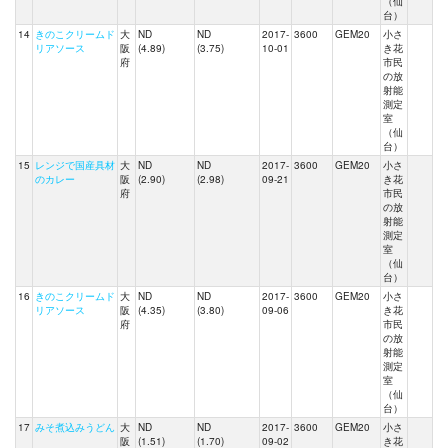
（仙
台）
14
きのこクリームド
大
ND
ND
2017-
3600
GEM20
小さ
リアソース
阪
(4.89)
(3.75)
10-01
き花
府
市民
の放
射能
測定
室
（仙
台）
15
レンジで国産具材
大
ND
ND
2017-
3600
GEM20
小さ
のカレー
阪
(2.90)
(2.98)
09-21
き花
府
市民
の放
射能
測定
室
（仙
台）
16
きのこクリームド
大
ND
ND
2017-
3600
GEM20
小さ
リアソース
阪
(4.35)
(3.80)
09-06
き花
府
市民
の放
射能
測定
室
（仙
台）
17
みそ煮込みうどん
大
ND
ND
2017-
3600
GEM20
小さ
阪
(1.51)
(1.70)
09-02
き花