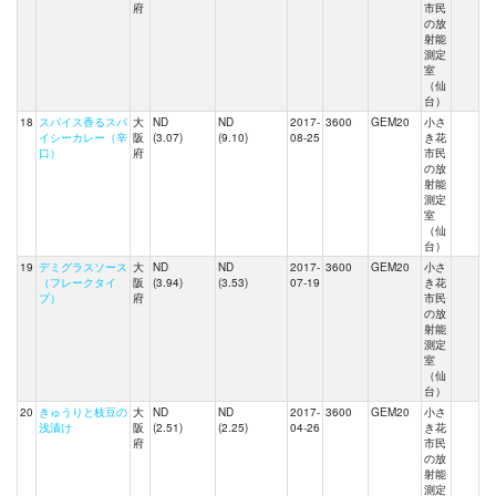
府
市民
の放
射能
測定
室
（仙
台）
18
スパイス香るスパ
大
ND
ND
2017-
3600
GEM20
小さ
イシーカレー（辛
阪
(3.07)
(9.10)
08-25
き花
口）
府
市民
の放
射能
測定
室
（仙
台）
19
デミグラスソース
大
ND
ND
2017-
3600
GEM20
小さ
（フレークタイ
阪
(3.94)
(3.53)
07-19
き花
プ）
府
市民
の放
射能
測定
室
（仙
台）
20
きゅうりと枝豆の
大
ND
ND
2017-
3600
GEM20
小さ
浅漬け
阪
(2.51)
(2.25)
04-26
き花
府
市民
の放
射能
測定