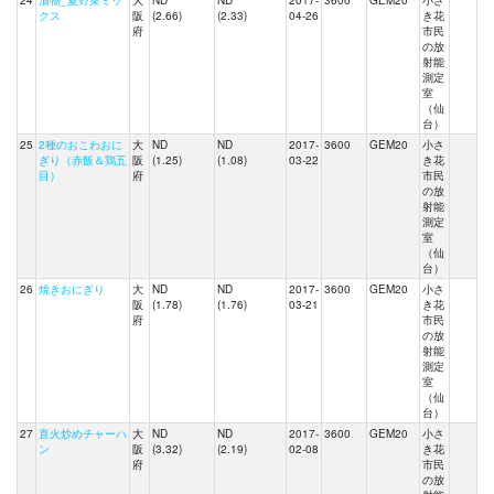
24
漬物_夏野菜ミッ
大
ND
ND
2017-
3600
GEM20
小さ
クス
阪
(2.66)
(2.33)
04-26
き花
府
市民
の放
射能
測定
室
（仙
台）
25
2種のおこわおに
大
ND
ND
2017-
3600
GEM20
小さ
ぎり（赤飯＆鶏五
阪
(1.25)
(1.08)
03-22
き花
目）
府
市民
の放
射能
測定
室
（仙
台）
26
焼きおにぎり
大
ND
ND
2017-
3600
GEM20
小さ
阪
(1.78)
(1.76)
03-21
き花
府
市民
の放
射能
測定
室
（仙
台）
27
直火炒めチャーハ
大
ND
ND
2017-
3600
GEM20
小さ
ン
阪
(3.32)
(2.19)
02-08
き花
府
市民
の放