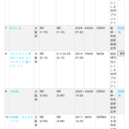
ふく
しま
30年
プロ
ジェ
クト
7
紅ずいき
大
ND
ND
2025-
43200
CSK3i
阪
関連情
阪
(1.70)
(1.10)
07-22
神・
報
府
市民
放射
能測
定所
8
ラクトアイス 明
大
ND
0.17±0.05
2014-
75600
HpGe
認定
治エッセル スー
阪
(0.13)
(0.13)
07-09
NPO
パーカップ 超バ
府
法人
ニラ ミニ
ふく
しま
30年
プロ
ジェ
クト
9
小松菜
大
ND
ND
2020-
43200
CSK3i
阪
関連情
阪
(0.60)
(0.80)
10-20
神・
報
府
市民
放射
能測
定所
10
有精卵・タルタル
大
ND
ND
2017-
3600
GEM20
小さ
ソース
阪
(3.59)
(3.66)
12-23
き花
府
市民