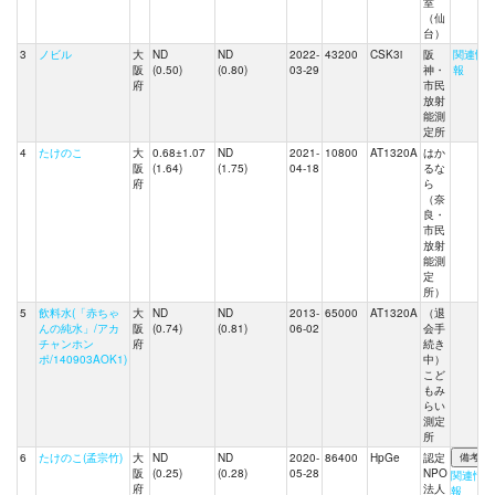
室
（仙
台）
3
ノビル
大
ND
ND
2022-
43200
CSK3i
阪
関連情
阪
(0.50)
(0.80)
03-29
神・
報
府
市民
放射
能測
定所
4
たけのこ
大
0.68±1.07
ND
2021-
10800
AT1320A
はか
阪
(1.64)
(1.75)
04-18
るな
府
ら
（奈
良・
市民
放射
能測
定
所）
5
飲料水(「赤ちゃ
大
ND
ND
2013-
65000
AT1320A
（退
んの純水」/アカ
阪
(0.74)
(0.81)
06-02
会手
チャンホン
府
続き
ポ/140903AOK1)
中）
こど
もみ
らい
測定
所
6
たけのこ(孟宗竹)
大
ND
ND
2020-
86400
HpGe
認定
阪
(0.25)
(0.28)
05-28
NPO
関連情
府
法人
報