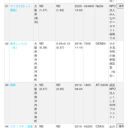
台）
31
マツタケ[ネット
大
ND
ND
2025-
424800
HpGe
NPO
通販]
阪
(1.07)
(1.69)
12-02
法人
府
みん
(泉
なの
州)
デー
タサ
イト
福島
ラボ
32
原木しいたけ
大
ND
0.45±0.13
2016-
7200
GEM20
小さ
（生）
阪
(0.39)
(0.37)
11-10
き花
府
市民
南
の放
河
射能
内
測定
郡
室
河
（仙
南
台）
町
33
鶏卵
大
ND
ND
2012-
1800
AT1320A
認定
阪
(3.57)
(3.95)
08-04
NPO
府
法人
南
ふく
河
しま
内
30年
郡
プロ
河
ジェ
南
クト
町
34
プチ！プチ！海藻
大
ND
ND
2013-
43200
CSK3i
おの