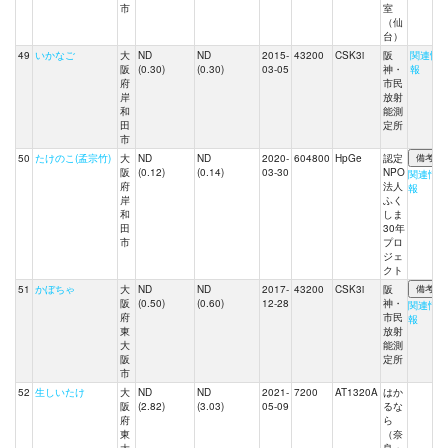
市
室
（仙
台）
49
いかなご
大
ND
ND
2015-
43200
CSK3i
阪
関連情
阪
(0.30)
(0.30)
03-05
神・
報
府
市民
岸
放射
和
能測
田
定所
市
50
たけのこ(孟宗竹)
大
ND
ND
2020-
604800
HpGe
認定
阪
(0.12)
(0.14)
03-30
NPO
関連情
府
法人
報
岸
ふく
和
しま
田
30年
市
プロ
ジェ
クト
51
かぼちゃ
大
ND
ND
2017-
43200
CSK3i
阪
阪
(0.50)
(0.60)
12-28
神・
関連情
府
市民
報
東
放射
大
能測
阪
定所
市
52
生しいたけ
大
ND
ND
2021-
7200
AT1320A
はか
阪
(2.82)
(3.03)
05-09
るな
府
ら
東
（奈