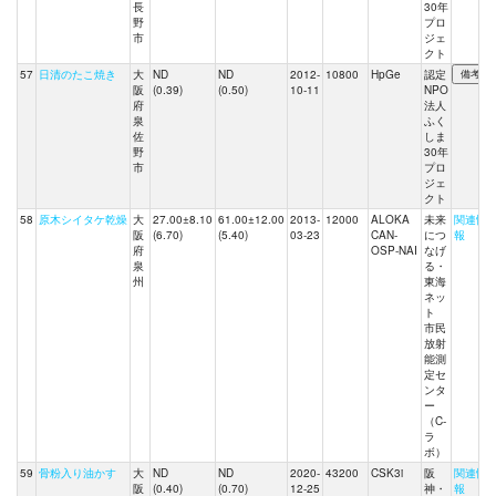
長
30年
野
プロ
市
ジェ
クト
57
日清のたこ焼き
大
ND
ND
2012-
10800
HpGe
認定
阪
(0.39)
(0.50)
10-11
NPO
府
法人
泉
ふく
佐
しま
野
30年
市
プロ
ジェ
クト
58
原木シイタケ乾燥
大
27.00±8.10
61.00±12.00
2013-
12000
ALOKA
未来
関連情
阪
(6.70)
(5.40)
03-23
CAN-
につ
報
府
OSP-NAI
なげ
泉
る・
州
東海
ネッ
ト
市民
放射
能測
定セ
ンタ
ー
（C-
ラ
ボ）
59
骨粉入り油かす
大
ND
ND
2020-
43200
CSK3i
阪
関連情
阪
(0.40)
(0.70)
12-25
神・
報