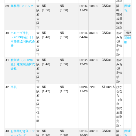
市
定所
39
業務用3.8ミルク
大
ND
ND
2016-
10800
CSK3i
阪
関連情
阪
(0.50)
(0.50)
11-29
神・
報
府
市民
大
放射
阪
能測
市
定所
40
ハローズ牛乳
大
ND
ND
2013-
36000
CSK3i
おの
（2013年産）日
阪
(0.40)
(0.50)
04-04
みち
関連情
本酪農協同株式会
府
-測
報
社
大
定依
阪
頼
市
所-
41
精製水（2012年
大
ND
ND
2012-
43200
CSK3i
おの
産）建栄製薬株式
阪
(0.40)
(0.50)
12-20
みち
会社
府
-測
大
定依
阪
頼
市
所-
42
牛乳
大
ND
ND
2020-
7200
AT1320A
はか
阪
(1.47)
(1.57)
11-26
るな
府
ら
大
（奈
阪
良・
市
市民
住
放射
吉
能測
区
定
所）
43
お徳用むぎ茶・テ
大
ND
ND
2014-
43200
CSK3i
阪
関連情
ィーバッグ
阪
(0.90)
(0.90)
10-03
神・
報