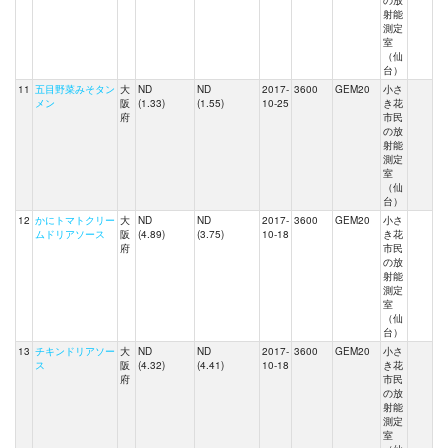
の放
射能
測定
室
（仙
台）
11
五目野菜みそタン
大
ND
ND
2017-
3600
GEM20
小さ
メン
阪
(1.33)
(1.55)
10-25
き花
府
市民
の放
射能
測定
室
（仙
台）
12
かにトマトクリー
大
ND
ND
2017-
3600
GEM20
小さ
ムドリアソース
阪
(4.89)
(3.75)
10-18
き花
府
市民
の放
射能
測定
室
（仙
台）
13
チキンドリアソー
大
ND
ND
2017-
3600
GEM20
小さ
ス
阪
(4.32)
(4.41)
10-18
き花
府
市民
の放
射能
測定
室