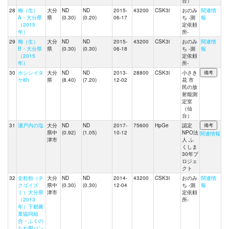
台）
28
梅（生）
大分
ND
ND
2015-
43200
CSK3i
おのみ
関連情
A・大分県
県
(0.30)
(0.20)
06-17
ち -測
報
（2015
定依頼
年）
所-
29
梅（生）
大分
ND
ND
2015-
43200
CSK3i
おのみ
関連情
B・大分県
県
(0.30)
(0.30)
06-18
ち -測
報
（2015
定依頼
年）
所-
30
ホシシイタ
大分
ND
ND
2013-
28800
CSK3i
小さき
ケ8h
県
(8.40)
(7.20)
12-02
花 市
民の放
射能測
定室
（仙
台）
31
瀬戸内の塩
大分
ND
ND
2017-
75600
HpGe
認定
県中
(0.92)
(1.05)
10-12
NPO法
関連情報
津市
人 ふ
くしま
30年プ
ロジェ
クト
32
全粒粉（チ
大分
ND
ND
2014-
43200
CSK3i
おのみ
関連情
クゴイズ
県中
(0.30)
(0.30)
12-04
ち -測
報
ミ）大分県
津市
定依頼
（2013
所-
年）下郷農
業協同組
合・ふくの
たね製パン