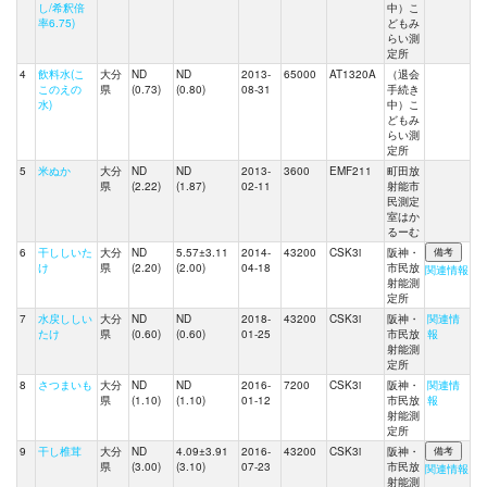
し/希釈倍
中）こ
率6.75)
どもみ
らい測
定所
4
飲料水(こ
大分
ND
ND
2013-
65000
AT1320A
（退会
このえの
県
(0.73)
(0.80)
08-31
手続き
水)
中）こ
どもみ
らい測
定所
5
米ぬか
大分
ND
ND
2013-
3600
EMF211
町田放
県
(2.22)
(1.87)
02-11
射能市
民測定
室はか
るーむ
6
干ししいた
大分
ND
5.57±3.11
2014-
43200
CSK3i
阪神・
け
県
(2.20)
(2.00)
04-18
市民放
関連情報
射能測
定所
7
水戻ししい
大分
ND
ND
2018-
43200
CSK3i
阪神・
関連情
たけ
県
(0.60)
(0.60)
01-25
市民放
報
射能測
定所
8
さつまいも
大分
ND
ND
2016-
7200
CSK3i
阪神・
関連情
県
(1.10)
(1.10)
01-12
市民放
報
射能測
定所
9
干し椎茸
大分
ND
4.09±3.91
2016-
43200
CSK3i
阪神・
県
(3.00)
(3.10)
07-23
市民放
関連情報
射能測