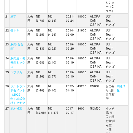
センタ
ー（C-
ラボ）
21
里芋
大分
ND
ND
2021-
18000
ALOKA
JCF
県
(3.78)
(3.34)
02-24
CAN-
Team
OSP-NAI
めとば
22
長ネギ
大分
ND
ND
2014-
21600
ALOKA
JCF
県
(5.25)
(4.64)
06-09
CAN-
Team
OSP-NAI
めとば
23
豚肉(もも
大分
ND
ND
2019-
18000
ALOKA
JCF
肉)
県
(2.83)
(2.52)
02-26
CAN-
Team
OSP-NAI
めとば
24
豚肉肩・モ
大分
ND
ND
2019-
18000
ALOKA
JCF
モ肉ミック
県
(2.68)
(2.40)
06-19
CAN-
Team
ス
OSP-NAI
めとば
25
パプリカ
大分
ND
ND
2019-
18000
ALOKA
JCF
県
(3.26)
(2.97)
06-10
CAN-
Team
OSP-NAI
めとば
26
ポルトラン
大分
ND
ND
2022-
43200
CSK3i
おのみ
関連情
ドセメント
県
(0.40)
(0.40)
04-10
ち -測
報
（2022
定依頼
年）株式会
所-
社トクヤマ
27
原木椎茸
大分
ND
ND
2017-
3600
GEM20
小さき
県
(12.65)
(11.87)
09-17
花 市
民の放
射能測
定室
（仙