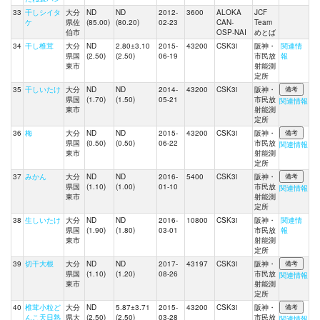
33
干しシイタ
大分
ND
ND
2012-
3600
ALOKA
JCF
ケ
県佐
(85.00)
(80.20)
02-23
CAN-
Team
伯市
OSP-NAI
めとば
34
干し椎茸
大分
ND
2.80±3.10
2015-
43200
CSK3i
阪神・
関連情
県国
(2.50)
(2.50)
06-19
市民放
報
東市
射能測
定所
35
干しいたけ
大分
ND
ND
2014-
43200
CSK3i
阪神・
県国
(1.70)
(1.50)
05-21
市民放
関連情報
東市
射能測
定所
36
梅
大分
ND
ND
2015-
43200
CSK3i
阪神・
県国
(0.50)
(0.50)
06-22
市民放
関連情報
東市
射能測
定所
37
みかん
大分
ND
ND
2016-
5400
CSK3i
阪神・
県国
(1.10)
(1.00)
01-10
市民放
関連情報
東市
射能測
定所
38
生しいたけ
大分
ND
ND
2016-
10800
CSK3i
阪神・
関連情
県国
(1.90)
(1.80)
03-01
市民放
報
東市
射能測
定所
39
切干大根
大分
ND
ND
2017-
43197
CSK3i
阪神・
県国
(1.10)
(1.20)
08-26
市民放
関連情報
東市
射能測
定所
40
椎茸小粒ど
大分
ND
5.87±3.71
2015-
43200
CSK3i
阪神・
んこ天日熟
県大
(2.50)
(2.50)
03-28
市民放
関連情報