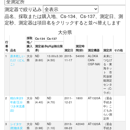
測定器で絞り込み
品名、採取または購入地、Cs-134、Cs-137、測定日、測
定秒、測定器は項目名をクリックすると並べ替えします
大分県
採取
Cs-134
Cs-137
行
地／
番
購入
測定値:Bq/Kg(検出限
測定時
号
品名
先
界)
測定日
間(秒)
測定機器
測定所
その他
1
原木乾しい
大分
ND
13.00±3.30
2015-
54000
ALOKA
未来に
たけ（どん
県
(8.60)
(4.50)
11-17
CAN-
つなげ
こ）
OSP-NAI
る・東
海ネッ
ト 市
民放射
能測定
センタ
ー（C-
ラボ）
2
精白米(23
大分
ND
ND
2011-
1800
AT1320A
（退会
年産/五分
県
(4.40)
(4.70)
12-21
手続き
づき米流通
中）こ
品)
どもみ
らい測
定所
3
シイタケ
大分
ND
ND
2013-
42040
AT1320A
（退会
(乾物水戻
県
(0.98)
(1.10)
08-23
手続き