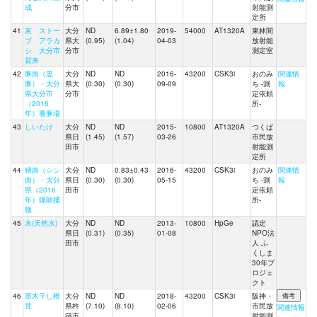
成
分市
射能測
定所
41
灰 ストー
大分
ND
6.89±1.80
2019-
54000
AT1320A
東林間
ブ アラカ
県大
(0.95)
(1.04)
04-03
放射能
シ 大分市
分市
測定室
賀来
42
豚肉（黒
大分
ND
ND
2016-
43200
CSK3i
おのみ
関連情
豚）・大分
県大
(0.30)
(0.30)
09-09
ち -測
報
県大分市
分市
定依頼
（2016
所-
年）養豚場
43
しいたけ
大分
ND
ND
2015-
10800
AT1320A
つくば
県日
(1.45)
(1.57)
03-26
市民放
田市
射能測
定所
44
猪肉（シシ
大分
ND
0.83±0.43
2016-
43200
CSK3i
おのみ
関連情
肉）・大分
県日
(0.30)
(0.30)
05-15
ち -測
報
県（2016
田市
定依頼
年）猟師捕
所-
獲
45
水(天然水)
大分
ND
ND
2013-
10800
HpGe
認定
県日
(0.31)
(0.35)
01-08
NPO法
田市
人 ふ
くしま
30年プ
ロジェ
クト
46
原木干し椎
大分
ND
ND
2018-
43200
CSK3i
阪神・
茸
県杵
(7.10)
(8.10)
02-06
市民放
関連情報
築市
射能測