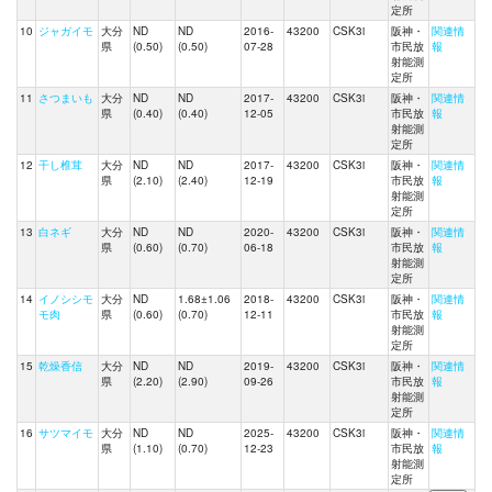
定所
10
ジャガイモ
大分
ND
ND
2016-
43200
CSK3i
阪神・
関連情
県
(0.50)
(0.50)
07-28
市民放
報
射能測
定所
11
さつまいも
大分
ND
ND
2017-
43200
CSK3i
阪神・
関連情
県
(0.40)
(0.40)
12-05
市民放
報
射能測
定所
12
干し椎茸
大分
ND
ND
2017-
43200
CSK3i
阪神・
関連情
県
(2.10)
(2.40)
12-19
市民放
報
射能測
定所
13
白ネギ
大分
ND
ND
2020-
43200
CSK3i
阪神・
関連情
県
(0.60)
(0.70)
06-18
市民放
報
射能測
定所
14
イノシシモ
大分
ND
1.68±1.06
2018-
43200
CSK3i
阪神・
関連情
モ肉
県
(0.60)
(0.70)
12-11
市民放
報
射能測
定所
15
乾燥香信
大分
ND
ND
2019-
43200
CSK3i
阪神・
関連情
県
(2.20)
(2.90)
09-26
市民放
報
射能測
定所
16
サツマイモ
大分
ND
ND
2025-
43200
CSK3i
阪神・
関連情
県
(1.10)
(0.70)
12-23
市民放
報
射能測
定所