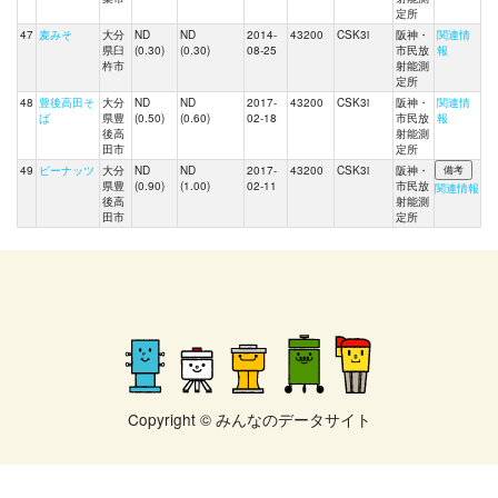
定所
47
麦みそ
大分
ND
ND
2014-
43200
CSK3i
阪神・
関連情
県臼
(0.30)
(0.30)
08-25
市民放
報
杵市
射能測
定所
48
豊後高田そ
大分
ND
ND
2017-
43200
CSK3i
阪神・
関連情
ば
県豊
(0.50)
(0.60)
02-18
市民放
報
後高
射能測
田市
定所
49
ピーナッツ
大分
ND
ND
2017-
43200
CSK3i
阪神・
県豊
(0.90)
(1.00)
02-11
市民放
関連情報
後高
射能測
田市
定所
Copyright © みんなのデータサイト