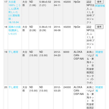
17
大分産
大分
ND
5.98±0.52
2016-
43200
HpGe
認定
100% こう
県
(1.06)
(1.21)
04-11
NPO法
関連情報
しん(原木
人 ふ
乾しいた
くしま
け) 賞味期
30年プ
限：
ロジェ
16.10.04
クト
18
国東の大統
大分
ND
0.36±0.10
2014-
43200
HpGe
認定
領(菌床し
県
(0.28)
(0.29)
06-08
NPO法
いたけ)
人 ふ
くしま
30年プ
ロジェ
クト
19
干し椎茸
大分
ND
ND
2012-
6000
ALOKA
未来に
関連情
県
(15.00)
(13.00)
04-20
CAN-
つなげ
報
OSP-NAI
る・東
海ネッ
ト 市
民放射
能測定
センタ
ー（C-
ラボ）
20
干し椎茸
大分
ND
ND
2012-
24000
ALOKA
未来に
関連情
県
(15.00)
(13.00)
03-25
CAN-
つなげ
報
OSP-NAI
る・東
海ネッ
ト 市
民放射
能測定