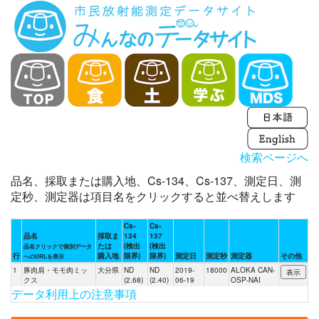
検索ページへ
品名、採取または購入地、Cs-134、Cs-137、測定日、測
定秒、測定器は項目名をクリックすると並べ替えします
Cs-
Cs-
品名
採取ま
134
137
たは
(検出
(検出
品名クリックで個別データ
行
購入地
限界)
限界)
測定日
測定秒
測定器
その他
へのURLを表示
1
豚肉肩・モモ肉ミッ
大分県
ND
ND
2019-
18000
ALOKA CAN-
クス
(2.68)
(2.40)
06-19
OSP-NAI
データ利用上の注意事項