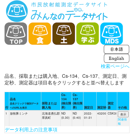
検索ページへ
品名、採取または購入地、Cs-134、Cs-137、測定日、測
定秒、測定器は項目名をクリックすると並べ替えします
Cs-
Cs-
品名
134
137
採取または
(検出限
(検出限
測定
品名クリックで個別データ
行
購入地
界)
界)
測定日
測定秒
器
その他
へのURLを表示
1
放牧豚ミンチ
北海道勇払郡
ND
ND
2022-
43200
CSK3i
厚真町
(0.30)
(0.40)
01-31
関連情
報
データ利用上の注意事項