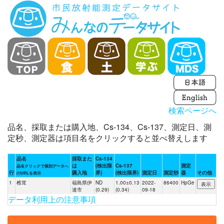
検索ページへ
品名、採取または購入地、Cs-134、Cs-137、測定日、測
定秒、測定器は項目名をクリックすると並べ替えします
品名
採取また
Cs-134
は
(検出限
Cs-137
測定
品名クリックで個別データへ
行
購入地
界)
(検出限界)
測定日
測定秒
器
その他
のURLを表示
1
椎茸
福島県伊
ND
1.00±0.13
2022-
86400
HpGe
達市
(0.29)
(0.34)
09-18
データ利用上の注意事項