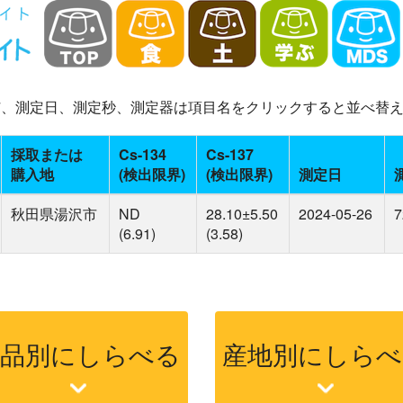
-137、測定日、測定秒、測定器は項目名をクリックすると並べ替
採取または
Cs-134
Cs-137
購入地
(検出限界)
(検出限界)
測定日
秋田県湯沢市
ND
28.10±5.50
2024-05-26
7
(6.91)
(3.58)
食品別にしらべる
産地別にしらべ