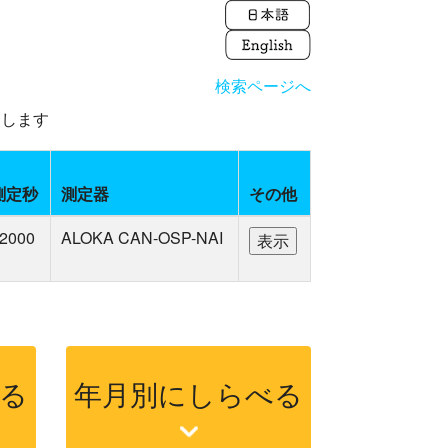
検索ページへ
えします
測定秒
測定器
その他
2000
ALOKA CAN-OSP-NAI
る
年月別にしらべる