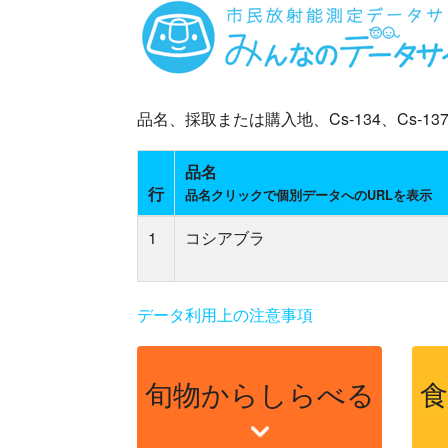
品名、採取または購入地、Cs-134、Cs
品名
行
品名クリックで個別データへのURLを表示
1
コシアブラ
データ利用上の注意事項
旬物からしらべる