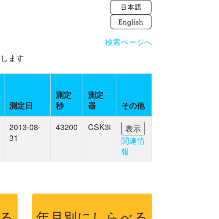
検索ページへ
えします
測定
測定
測定日
秒
器
その他
2013-08-
43200
CSK3i
31
関連情
報
る
年月別にしらべる