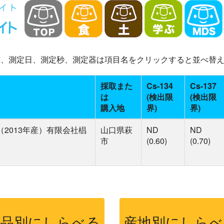
-137、測定日、測定秒、測定器は項目名をクリックすると並べ替
採取また
Cs-134
Cs-137
は
(検出限
(検出限
購入地
界)
界)
2013年産）有限会社椙
山口県萩
ND
ND
市
(0.60)
(0.70)
食品別にしらべる
産地別にしらべ