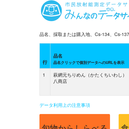
品名、採取または購入地、Cs-134、Cs
品名
行
品名クリックで個別データへのURLを表示
1
萩網元ちりめん（かたくちいわし）（
八商店
データ利用上の注意事項
旬物からしらべる