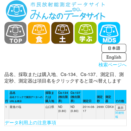
検索ページへ
品名、採取または購入地、Cs-134、Cs-137、測定日、測
定秒、測定器は項目名をクリックすると並べ替えします
品名
採取ま
Cs-134
Cs-137
たは
(検出限
(検出限
測定
測定
品名クリックで個別データへの
行
購入地
界)
界)
測定日
秒
器
その他
URLを表示
1
最進の塩
山口県
ND
ND
2014-08-
2699
CSK3i
(0.80)
(0.80)
17
関連情
報
データ利用上の注意事項