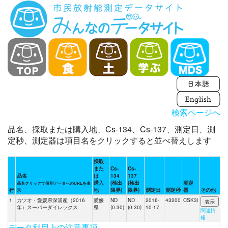
検索ページへ
品名、採取または購入地、Cs-134、Cs-137、測定日、測
定秒、測定器は項目名をクリックすると並べ替えします
採取
また
Cs-
Cs-
品名
は
134
137
購入
(検出
(検出
測定
品名クリックで個別データへのURLを表
行
地
限界)
限界)
測定日
測定秒
器
その他
示
1
カツオ・愛媛県深浦産（2016
愛媛
ND
ND
2016-
43200
CSK3i
年）スーパーダイレックス
県
(0.30)
(0.30)
10-17
関連情
報
データ利用上の注意事項